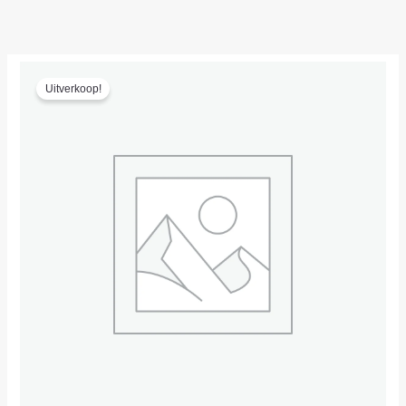
Ga
naar
de
inhoud
Uitverkoop!